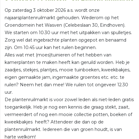
Op zaterdag 3 oktober 2026 a.s. wordt onze
najaarsplantenruilmarkt gehouden. Wederom op het
Groendomein het Wasven (Celebeslaan 30, Eindhoven).
We starten om 10.30 uur met het uitpakken van spulletjes.
Zorg wel dat ingebrachte planten opgepot en benaamd
zijn. Om 10.45 uur kan het ruilen beginnen.
Alles wat met (moes)tuinieren of het hebben van
kamerplanten te maken heeft kan geruild worden. Heb je
zaadjes, stekjes, plantjes, mooie tuinboeken, kweekbakjes,
eigen gemaakte jam, ingemaakte groentes etc. etc. te
ruilen? Neem het dan mee! We ruilen tot ongeveer 12.30
uur.
De plantenruilmarkt is voor zowel leden als niet-leden gratis
toegankelijk. Heb je nog een kennis die graag stekt, zaait,
vermeerdert of nog een mooie collectie potten, boeken of
kweekbakjes heeft? Attendeer die dan op de
plantenruilmarkt. Iedereen die van groen houdt, is van
harte welkom!